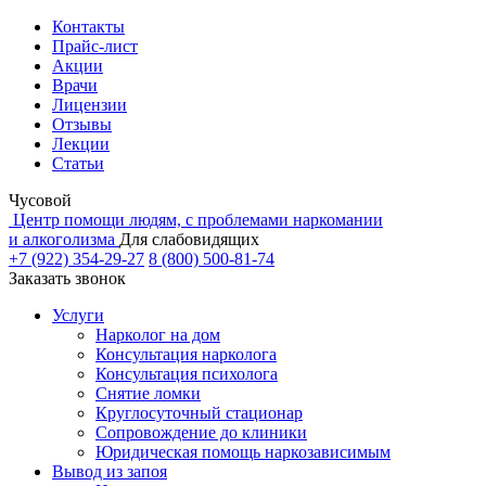
Контакты
Прайс-лист
Акции
Врачи
Лицензии
Отзывы
Лекции
Статьи
Чусовой
Центр помощи людям, с проблемами наркомании
и алкоголизма
Для слабовидящих
+7 (922) 354-29-27
8 (800) 500-81-74
Заказать звонок
Услуги
Нарколог на дом
Консультация нарколога
Консультация психолога
Снятие ломки
Круглосуточный стационар
Сопровождение до клиники
Юридическая помощь наркозависимым
Вывод из запоя