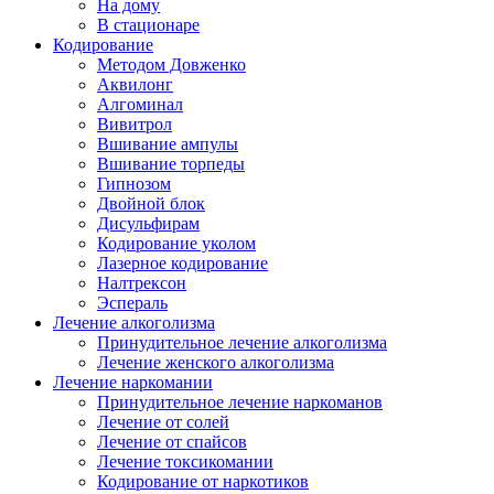
На дому
В стационаре
Кодирование
Методом Довженко
Аквилонг
Алгоминал
Вивитрол
Вшивание ампулы
Вшивание торпеды
Гипнозом
Двойной блок
Дисульфирам
Кодирование уколом
Лазерное кодирование
Налтрексон
Эспераль
Лечение алкоголизма
Принудительное лечение алкоголизма
Лечение женского алкоголизма
Лечение наркомании
Принудительное лечение наркоманов
Лечение от солей
Лечение от спайсов
Лечение токсикомании
Кодирование от наркотиков