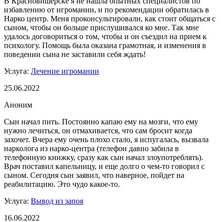
В Красновишерске я не нашла опытных специалистов по
избавлению от игромании, и по рекомендации обратилась в
Нарко центр. Меня проконсультировали, как стоит общаться с
сыном, чтобы он больше прислушивался ко мне. Так мне
удалось договориться о том, чтобы и он съездил на прием к
психологу. Помощь была оказана грамотная, и изменения в
поведении сына не заставили себя ждать!
Услуга:
Лечение игромании
25.06.2022
Аноним
Сын начал пить. Постоянно капаю ему на мозги, что ему
нужно лечиться, он отмахивается, что сам бросит когда
захочет. Вчера ему очень плохо стало, я испугалась, вызвала
нарколога из нарко-центра (телефон давно забила в
телефонную книжку, сразу как сын начал злоупотреблять).
Врач поставил капельницу, и еще долго о чем-то говорил с
сыном. Сегодня сын заявил, что наверное, пойдет на
реабилитацию. Это чудо какое-то.
Услуга:
Вывод из запоя
16.06.2022