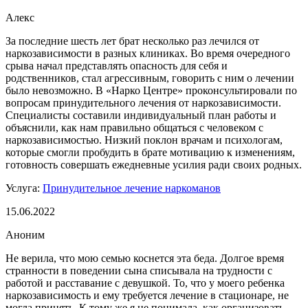
Алекс
За последние шесть лет брат несколько раз лечился от
наркозависимости в разных клиниках. Во время очередного
срыва начал представлять опасность для себя и
родственников, стал агрессивным, говорить с ним о лечении
было невозможно. В «Нарко Центре» проконсультировали по
вопросам принудительного лечения от наркозависимости.
Специалисты составили индивидуальный план работы и
объяснили, как нам правильно общаться с человеком с
наркозависимостью. Низкий поклон врачам и психологам,
которые смогли пробудить в брате мотивацию к изменениям,
готовность совершать ежедневные усилия ради своих родных.
Услуга:
Принудительное лечение наркоманов
15.06.2022
Аноним
Не верила, что мою семью коснется эта беда. Долгое время
странности в поведении сына списывала на трудности с
работой и расставание с девушкой. То, что у моего ребенка
наркозависимость и ему требуется лечение в стационаре, не
могла принять. К тому же я не понимала, как организовать